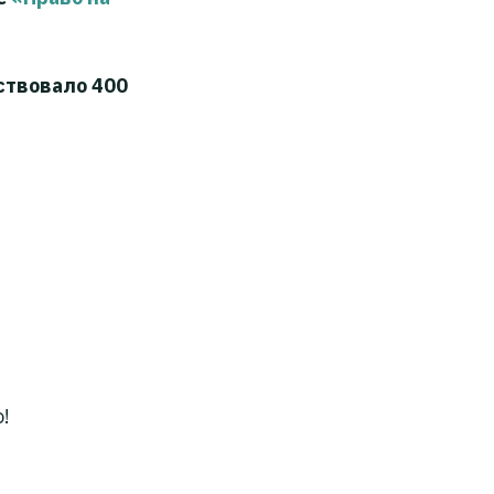
тствовало 400
!