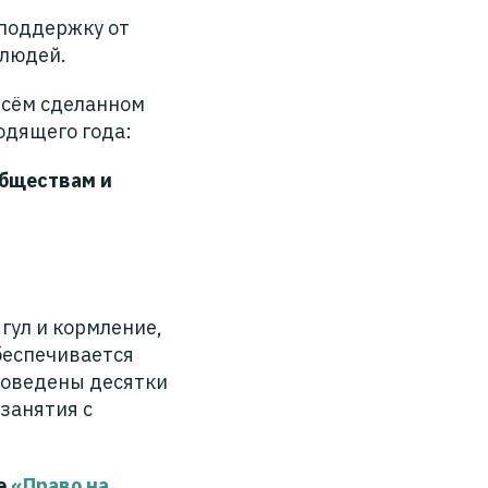
 поддержку от
 людей.
всём сделанном
одящего года:
обществам и
гул и кормление,
беспечивается
проведены десятки
занятия с
е
«Право на