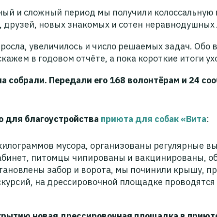
ьный и сложный период мы получили колоссальную
, друзей, новых знакомых и сотен неравнодушных
осла, увеличилось и число решаемых задач. Обо 
кажем в годовом отчёте, а пока короткие итоги ух
ма собрали. Передали его 168 волонтёрам и 24 со
о для благоустройства
приюта для собак «Вита
:
килограммов мусора, организованы регулярные вы
абинет, питомцы чипированы и вакцинированы, о
становлены забор и ворота, мы починили крышу, 
скурсий, на дрессировочной площадке проводятся 
ткрытию новая дрессировочная площадка в приют