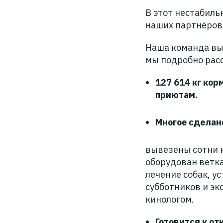
В этот нестабил
наших партнёров
Наша команда выр
мы подробно расс
127 614 кг кор
приютам.
Многое сделан
вывезены сотни 
оборудован ветк
лечение собак, у
субботников и эк
кинологом.
Готовится к о