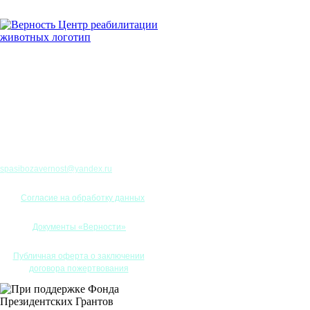
spasibozavernost@yandex.ru
Согласие на обработку данных
Документы «Верности»
Публичная оферта о заключении
договора пожертвования