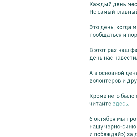
Каждый день мес
Но самый главный
Это день, когда 
пообщаться и пор
В этот раз наш ф
день нас навести
А в основной ден
волонтеров и дру
Кроме него было 
читайте
здесь
.
6 октября мы про
нашу черно-синюю
и побеждай») за 