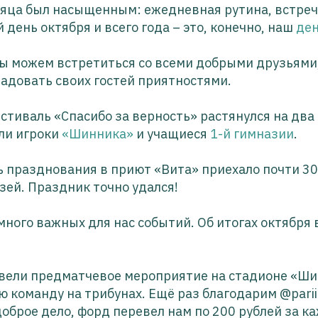
яца был насыщенным: ежедневная рутина, встреч
 день октября и всего года – это, конечно, наш
де
мы можем встретиться со всеми добрыми друзьями
адовать своих гостей приятностями.
естиваль «Спасибо за верность» растянулся на два
ли игроки
«Шинника»
и учащиеся
1-й гимназии
.
ь празднования в приют «Вита» приехало почти 3
зей. Праздник точно удался!
много важных для нас событий. Об итогах октября
вели предматчевое мероприятие на стадионе «Ши
 команду на трибунах. Ещё раз благодарим @parii
доброе дело, форд перевел нам по 200 рублей за к