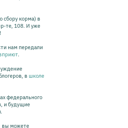
 сбору корма) в
р-те, 108. И уже
!
сти нам передали
вприют
.
суждение
блогеров, в
школе
ах федерального
, и будущие
.
: вы можете