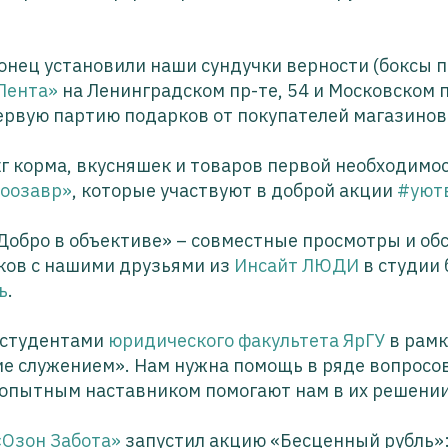
онец установили наши сундучки верности (боксы по
Лента»
на Ленинградском пр-те, 54 и Московском п
ервую партию подарков от покупателей магазинов
кг корма, вкусняшек и товаров первой необходимо
оозавр»
, которые участвуют в доброй акции
#уют
Добро в объективе» – совместные просмотры и об
ков с нашими друзьями из
Инсайт ЛЮДИ
в студии 
ь
.
о студентами
юридического факультета ЯрГУ
в рамк
е служением». Нам нужна помощь в ряде вопросов
 опытным наставником помогают нам в их решении
«Озон Забота»
запустил акцию «Бесценный рубль»