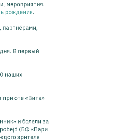
и, мероприятия.
нь рождения
.
, партнёрами,
 дня. В первый
00 наших
 в приюте «Вита»
нник» и болели за
pobejd (БФ «Пари
аждого зрителя