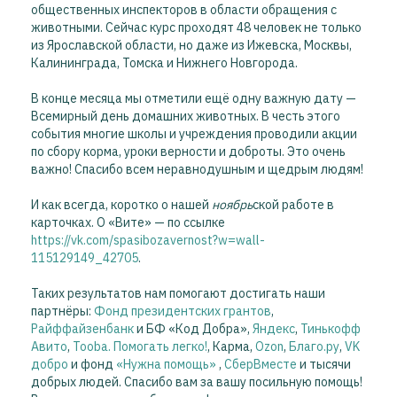
общественных инспекторов в области обращения с
животными. Сейчас курс проходят 48 человек не только
из Ярославской области, но даже из Ижевска, Москвы,
Калининграда, Томска и Нижнего Новгорода.
В конце месяца мы отметили ещё одну важную дату —
Всемирный день домашних животных. В честь этого
события многие школы и учреждения проводили акции
по сбору корма, уроки верности и доброты. Это очень
важно! Спасибо всем неравнодушным и щедрым людям!
И как всегда, коротко о нашей
ноябрь
ской работе в
карточках. О «Вите» — по ссылке
https://vk.com/spasibozavernost?w=wall-
115129149_42705
.
Таких результатов нам помогают достигать наши
партнёры:
Фонд президентских грантов
,
Райффайзенбанк
и БФ «Код Добра»,
Яндекс
,
Тинькофф
Авито
,
Tooba. Помогать легко!
, Карма,
Ozon
,
Благо.ру
,
VK
добро
и фонд
«Нужна помощь»
,
СберВместе
и тысячи
добрых людей. Спасибо вам за вашу посильную помощь!