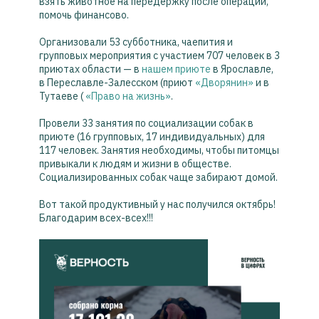
взять животное на передержку после операции,
помочь финансово.
Организовали 53 субботника, чаепития и
групповых мероприятия с участием 707 человек в 3
приютах области — в
нашем приюте
в Ярославле,
в Переславле-Залесском (приют
«Дворянин»
и в
Тутаеве (
«Право на жизнь»
.
Провели 33 занятия по социализации собак в
приюте (16 групповых, 17 индивидуальных) для
117 человек. Занятия необходимы, чтобы питомцы
привыкали к людям и жизни в обществе.
Социализированных собак чаще забирают домой.
Вот такой продуктивный у нас получился октябрь!
Благодарим всех-всех!!!