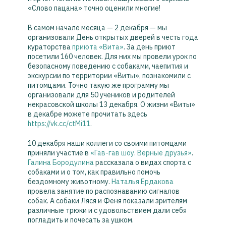
«Слово пацана» точно оценили многие!
В самом начале месяца — 2 декабря — мы
организовали День открытых дверей в честь года
кураторства
приюта «Вита»
. За день приют
посетили 160 человек. Для них мы провели урок по
безопасному поведению с собаками, чаепития и
экскурсии по территории «Виты», познакомили с
питомцами. Точно такую же программу мы
организовали для 50 учеников и родителей
некрасовской школы 13 декабря. О жизни «Виты»
в декабре можете прочитать здесь
https://vk.cc/ctMi11
.
10 декабря наши коллеги со своими питомцами
приняли участие в
«Гав-гав шоу. Верные друзья»
.
Галина Бородулина
рассказала о видах спорта с
собаками и о том, как правильно помочь
бездомному животному.
Наталья Ердакова
провела занятие по распознаванию сигналов
собак. А собаки Ляся и Феня показали зрителям
различные трюки и с удовольствием дали себя
погладить и почесать за ушком.