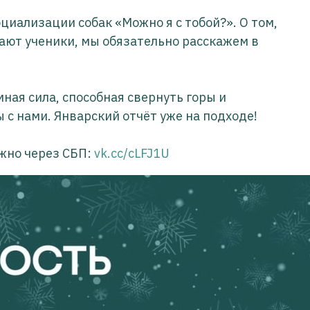
циализации собак «Можно я с тобой?». О том,
гают ученики, мы обязательно расскажем в
ная сила, способная свернуть горы и
ы с нами. Январский отчёт уже на подходе!
жно через СБП:
vk.cc/cLFJ1U