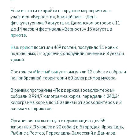
Если вы хотите прийти на крупное мероприятие с
участием «Верности», ближайшие — День
физкультурника 9 августа на Даманском острове с 11
до 14 часов и фестиваль «Верность» 16 августа в
приюте
.
Наш приют
посетили 469 гостей, поступило 11 новых
подопечных, 5 подопечных получили лечение и 8 уехали
домой.
Состоялся
«Чистый выгул»
: выгуляли 12 собак и собрали
на прибрежной территории 60 килограммов мусора.
В рамках программы «Поддержка зооволонтёров»
собрали 3 994,7 килограмма корма, передали 4 240,34
килограмма корма по 10 заявкам от зооволонтёров и 3
заявкам от приютов.
Организовали льготную стерилизацию для 55
животных (35 кошек и 20 собак) в 5 городах: Ярославль,
Рыбинск, Ростов, Переславль-Залесский и Данилов.