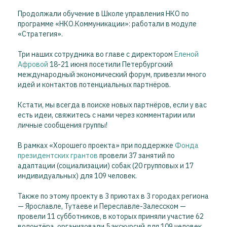
Продолжали обучение в Школе управления НКО по
программе «НКО.Коммуникации»: работали в модуле
«Стратегия».
Три наших сотрудника во главе с директором
Еленой
Афровой
18-21 июня посетили Петербургский
международный экономический форум, привезли много
идей и контактов потенциальных партнёров.
Кстати, мы всегда в поиске новых партнёров, если у вас
есть идеи, свяжитесь с нами через комментарии или
личные сообщения группы!
В рамках «Хорошего проекта» при поддержке
Фонда
президентских грантов
провели 37 занятий по
адаптации (социализации) собак (20 групповых и 17
индивидуальных) для 109 человек.
Также по этому проекту в 3 приютах в 3 городах региона
— Ярославле, Тутаеве и Переславле-Залесском —
провели 11 субботников, в которых приняли участие 62
волонтёра, организовали 5 экскурсий для 109 человек.