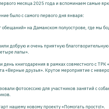
первого месяца 2025 года и вспоминаем самые яр
ние было с самого первого дня января:
г обещаний» на Даманском полуострове, где мы бо
шили добрую и очень приятную благотворительную
Четыре лапы».
и день книгодарения в рамках совместного с ТРК 
та «Верные друзья». Крутое мероприятие с невер
зовали фотосессию для участников занятий с соба
иков.
тарт нашему новому проекту «Помогать просто!».