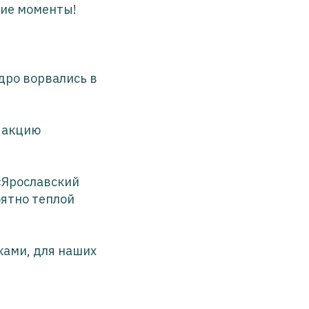
кие моменты!
дро ворвались в
 акцию
«Ярославский
оятно теплой
ками, для наших